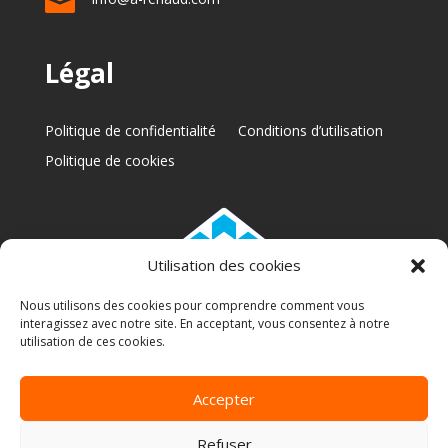

Légal
Politique de confidentialité
Conditions d’utilisation
Politique de cookies
Utilisation des cookies
Nous utilisons des cookies pour comprendre comment vous
interagissez avec notre site. En acceptant, vous consentez à notre
RBQ: 5772-6317-01
utilisation de ces cookies.
Accepter
Copyright 2025 © A Renaud | Conception web par
Refuser
M2Tech Solutions