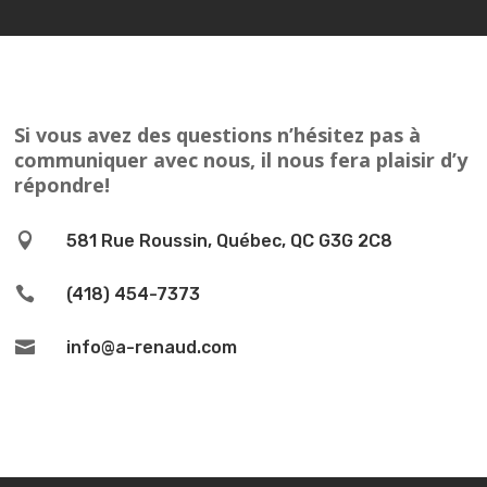
Si vous avez des questions n’hésitez pas à
communiquer avec nous, il nous fera plaisir d’y
répondre!

581 Rue Roussin, Québec, QC G3G 2C8

(418) 454-7373

info@a-renaud.com