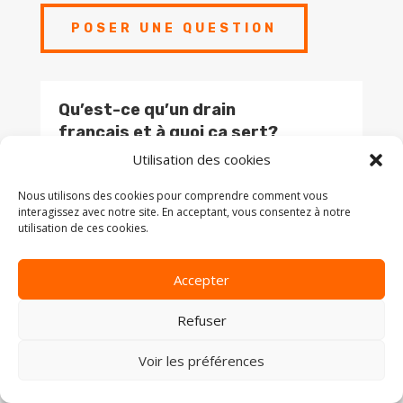
POSER UNE QUESTION
Qu’est-ce qu’un drain
français et à quoi ça sert?
Utilisation des cookies
Le drain français est un tuyau perforé installé
Nous utilisons des cookies pour comprendre comment vous
à la base des fondations pour capter et
interagissez avec notre site. En acceptant, vous consentez à notre
éloigner l’eau autour du bâtiment. Il aide à
utilisation de ces cookies.
prévenir les infiltrations d’eau
dans le
sous-sol ou le vide sanitaire, surtout lors de
Accepter
fortes pluies ou de la fonte des neiges.
Refuser
Comment savoir si mon drain
Voir les préférences
français est bouché ou
défectueux?