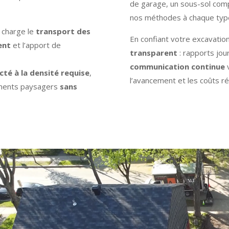
de garage, un sous-sol com
nos méthodes à chaque type 
 charge le
transport des
En confiant votre excavatio
ent
et l’apport de
transparent
: rapports jou
communication continue
v
té à la densité requise
,
l’avancement et les coûts ré
gements paysagers
sans