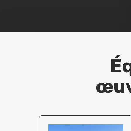
Éq
œuv