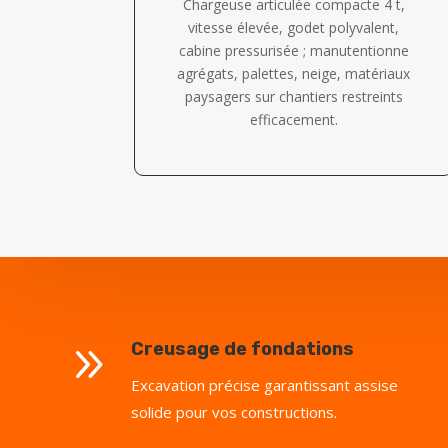
Chargeuse articulée compacte 4 t,
vitesse élevée, godet polyvalent,
cabine pressurisée ; manutentionne
agrégats, palettes, neige, matériaux
paysagers sur chantiers restreints
efficacement.
9
Creusage de fondations
Excavation précise garantissant assise
solide pour vos constructions.