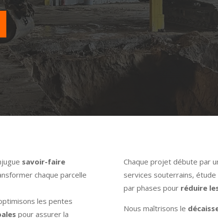
njugue
savoir-faire
Chaque projet débute par 
ansformer chaque parcelle
services souterrains, étude 
par phases pour
réduire le
 optimisons les pentes
Nous maîtrisons le
décaiss
pales
pour assurer la