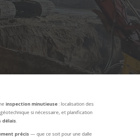
une
inspection minutieuse
: localisation des
géotechnique si nécessaire, et planification
s délais
.
ement précis
— que ce soit pour une dalle