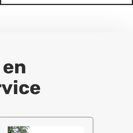
 en
rvice