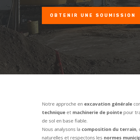
OBTENIR UNE SOUMISSION
Notre approche en
excavation générale
co
technique
et
machinerie de pointe
pour tr
de sol en base fiable.
Nous analysons la
composition du terrain
,
naturelles et respectons les
normes munici