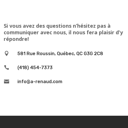
Si vous avez des questions n’hésitez pas à
communiquer avec nous, il nous fera plaisir d’y
répondre!

581 Rue Roussin, Québec, QC G3G 2C8

(418) 454-7373

info@a-renaud.com