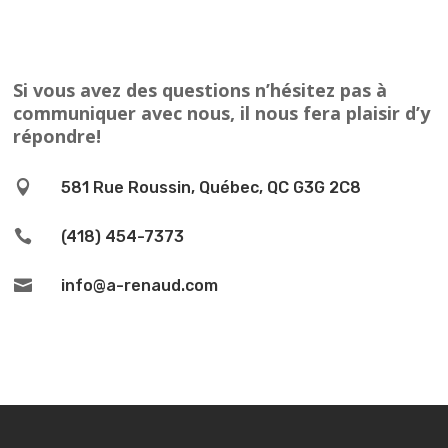
Si vous avez des questions n’hésitez pas à
communiquer avec nous, il nous fera plaisir d’y
répondre!

581 Rue Roussin, Québec, QC G3G 2C8

(418) 454-7373

info@a-renaud.com