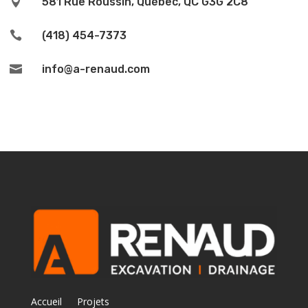

581 Rue Roussin, Québec, QC G3G 2C8

(418) 454-7373

info@a-renaud.com
Accueil
Projets