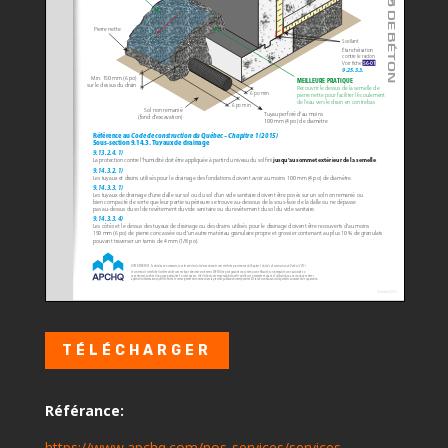
TÉLÉCHARGER
Référance:
https://www.apchq.com/nos-services/services-