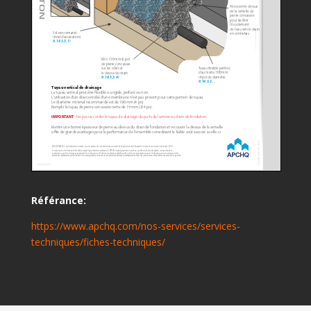
Référance:
https://www.apchq.com/nos-services/services-
techniques/fiches-techniques/