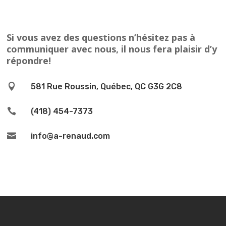
Si vous avez des questions n’hésitez pas à
communiquer avec nous, il nous fera plaisir d’y
répondre!

581 Rue Roussin, Québec, QC G3G 2C8

(418) 454-7373

info@a-renaud.com