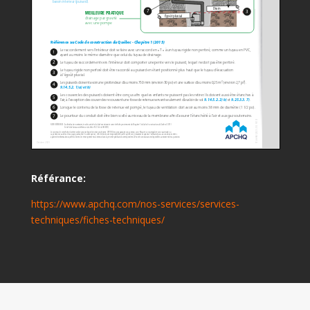
Référance:
https://www.apchq.com/nos-services/services-
techniques/fiches-techniques/